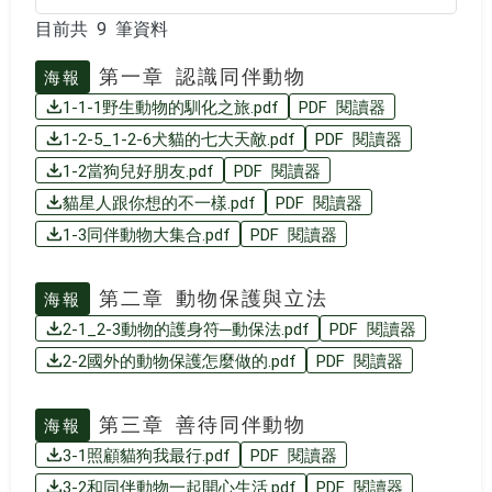
目前共 9 筆資料
目前共 9 筆資料
第一章 認識同伴動物
海報
1-1-1野生動物的馴化之旅.pdf
PDF 閱讀器
1-2-5_1-2-6犬貓的七大天敵.pdf
PDF 閱讀器
1-2當狗兒好朋友.pdf
PDF 閱讀器
貓星人跟你想的不一樣.pdf
PDF 閱讀器
1-3同伴動物大集合.pdf
PDF 閱讀器
第二章 動物保護與立法
海報
2-1_2-3動物的護身符─動保法.pdf
PDF 閱讀器
2-2國外的動物保護怎麼做的.pdf
PDF 閱讀器
第三章 善待同伴動物
海報
3-1照顧貓狗我最行.pdf
PDF 閱讀器
3-2和同伴動物一起開心生活.pdf
PDF 閱讀器